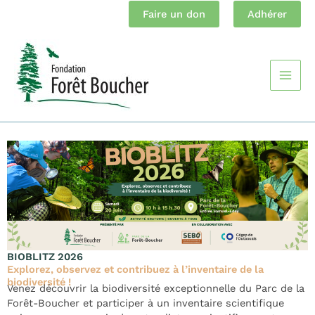
Aller
Faire un don
Adhérer
au
contenu
Main
Men
BIOBLITZ 2026
Explorez, observez et contribuez à l’inventaire de la
biodiversité !
Venez découvrir la biodiversité exceptionnelle du Parc de la
Forêt-Boucher et participer à un inventaire scientifique