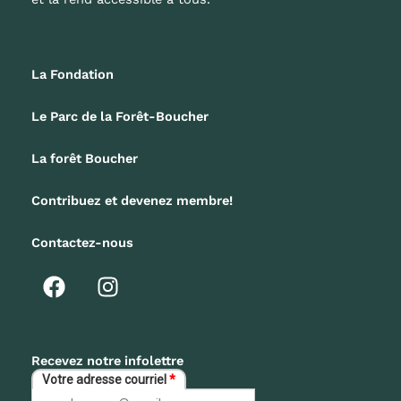
La Fondation
Le Parc de la Forêt-Boucher
La forêt Boucher
Contribuez et devenez membre!
Contactez-nous
F
I
a
n
c
s
e
t
b
a
Recevez notre infolettre
o
g