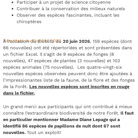
Participer à un projet de science citoyenne
Contribuer à la conservation des milieux naturels
Observer des espèces fascinantes, incluant les
chiroptères
Résultats du Bioblitz 2026
À l’occasion du Bioblitz du
20 juin 2026
, 159 espèces (dont
86 nouvelles) ont été répertoriées et sont présentées dans
un fichier Excel. Il s’agit de 9 espèces de fonges (8
nouvelles), 47 espèces de plantes (3 nouvelles) et 103
espèces animales (75 nouvelles). Les quatre-vingt-six
nouvelles espèces observées peuvent donc être ajoutées à
l’impressionantes liste de la faune, de la flore et des fonges
de la Forêt.
Les nouvelles espèces sont inscrites en rouge
dans le fichier.
Un grand merci aux participants qui ont contribué à mieux
connaître l’extraordinaire biodiversité de notre Forêt.
Il faut
en particulier mentionner Madame Diane Lepage qui a
identifié 86 espèces de papillons de nuit dont 67 sont
nouvelles.
Tout un exploit!