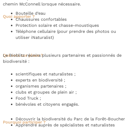
chemin McConnell lorsque nécessaire.
Bouteille d’eau
Quoi apporter ?
Chaussures confortables
Protection solaire et chasse-moustiques
Téléphone cellulaire (pour prendre des photos ou
utiliser iNaturalist)
Qui sera sur place ?
Le Bioblitz réunira plusieurs partenaires et passionnés de
biodiversité :
scientifiques et naturalistes ;
experts en biodiversité ;
organismes partenaires ;
clubs et groupes de plein air ;
Food Truck ;
bénévoles et citoyens engagés.
Découvrir la biodiversité du Parc de la Forêt-Boucher
Pourquoi participer ?
Apprendre auprès de spécialistes et naturalistes