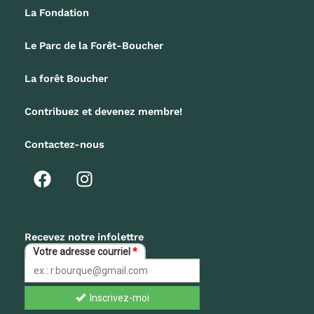
La Fondation
Le Parc de la Forêt-Boucher
La forêt Boucher
Contribuez et devenez membre!
Contactez-nous
F
I
a
n
c
s
e
t
b
a
Recevez notre infolettre
o
g
o
r
k
a
m