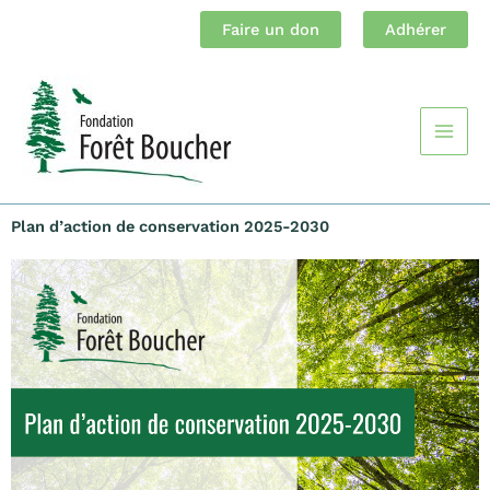
Aller
Faire un don
Adhérer
au
contenu
Main
Men
Plan d’action de conservation 2025-2030